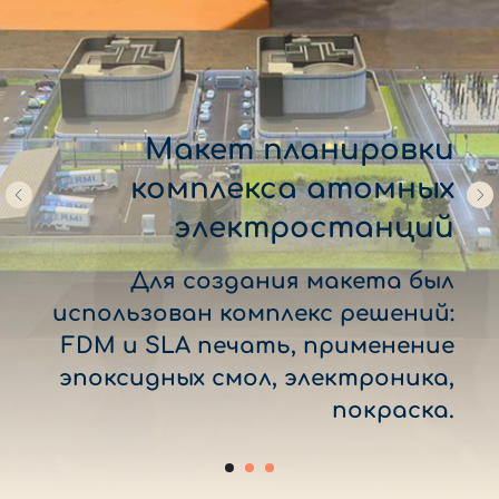
Макет планировки
комплекса атомных
электростанций
Для создания макета был
использован комплекс решений:
FDM и SLA печать, применение
эпоксидных смол, электроника,
покраска.