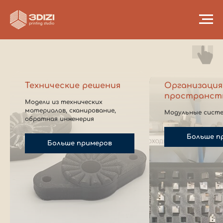
Технические решения
Организация
пространст
Модели из технических
материалов, сканирование,
Модульные систе
обратная инженерия
Больше п
Больше примеров