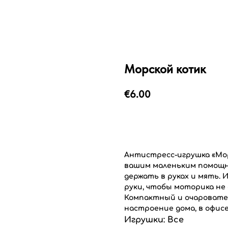
Морской котик
€
6.00
Добавить в корзину
Антистресс-игрушка «Мо
вашим маленьким помощни
держать в руках и мять. 
руки, чтобы моторика не
Компактный и очаровате
настроение дома, в офисе
Игрушки: Все