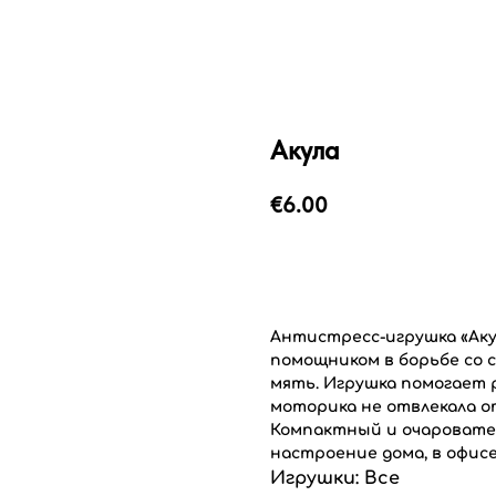
Акула
€
6.00
Добавить в корзину
Антистресс-игрушка «Аку
помощником в борьбе со с
мять. Игрушка помогает 
моторика не отвлекала о
Компактный и очаровате
настроение дома, в офисе
Игрушки: Все